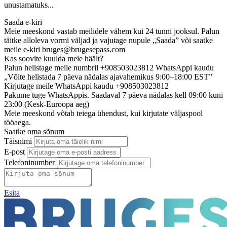
unustamatuks...
Saada e-kiri
Meie meeskond vastab meilidele vähem kui 24 tunni jooksul. Palun
täitke alloleva vormi väljad ja vajutage nupule „Saada” või saatke
meile e-kiri
bruges@brugesepass.com
Kas soovite kuulda meie häält?
Palun helistage meile numbril +908503023812 WhatsAppi kaudu
„Võite helistada 7 päeva nädalas ajavahemikus 9:00–18:00 EST”
Kirjutage meile WhatsAppi kaudu +908503023812
Pakume tuge WhatsAppis. Saadaval 7 päeva nädalas kell 09:00 kuni
23:00 (Kesk-Euroopa aeg)
Meie meeskond võtab teiega ühendust, kui kirjutate väljaspool
tööaega.
Saatke oma sõnum
Täisnimi
E-post
Telefoninumber
Esita