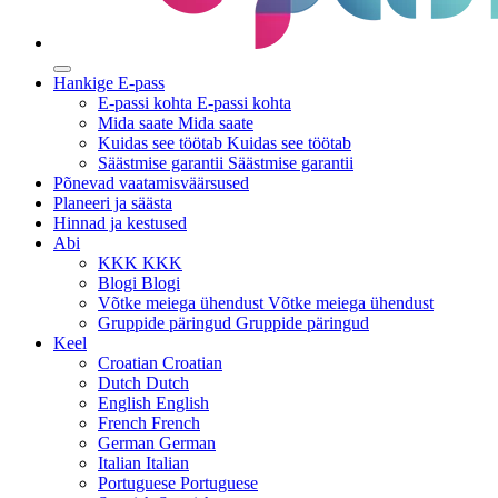
Hankige E-pass
E-passi kohta
E-passi kohta
Mida saate
Mida saate
Kuidas see töötab
Kuidas see töötab
Säästmise garantii
Säästmise garantii
Põnevad vaatamisväärsused
Planeeri ja säästa
Hinnad ja kestused
Abi
KKK
KKK
Blogi
Blogi
Võtke meiega ühendust
Võtke meiega ühendust
Gruppide päringud
Gruppide päringud
Keel
Croatian
Croatian
Dutch
Dutch
English
English
French
French
German
German
Italian
Italian
Portuguese
Portuguese