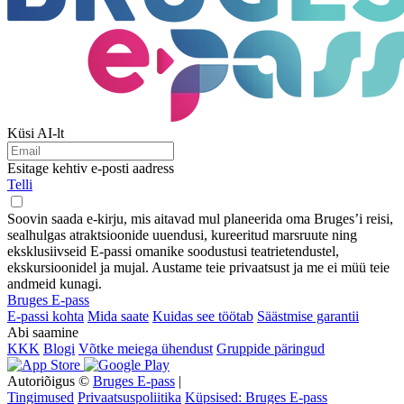
Küsi AI-lt
Esitage kehtiv e-posti aadress
Telli
Soovin saada e-kirju, mis aitavad mul planeerida oma Bruges’i reisi,
sealhulgas atraktsioonide uuendusi, kureeritud marsruute ning
eksklusiivseid E-passi omanike soodustusi teatrietendustel,
ekskursioonidel ja mujal. Austame teie privaatsust ja me ei müü teie
andmeid kunagi.
Bruges E-pass
E-passi kohta
Mida saate
Kuidas see töötab
Säästmise garantii
Abi saamine
KKK
Blogi
Võtke meiega ühendust
Gruppide päringud
Autoriõigus ©
Bruges E-pass
|
Tingimused
Privaatsuspoliitika
Küpsised: Bruges E-pass