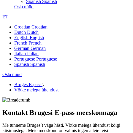
Spanish
Spanish
Osta nüüd
ET
Croatian
Croatian
Dutch
Dutch
English
English
French
French
German
German
Italian
Italian
Portuguese
Portuguese
Spanish
Spanish
Osta nüüd
Bruges E-pass
\
Võtke meiega ühendust
Kontakt Brugesi E-pass meeskonnaga
Me tunneme Bruges’t väga hästi. Võtke meiega ühendust kõigi
küsimustega. Meie meeskond on valmis tegema teie reisi