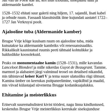
Jan van de Poele käe all, kes lisas tribunali, sissepääsu saali ja
aldermanide kambri.
1528–1532 ehitati suur galerii ning hiljem, 17. sajandil, lisati kabel
ja orbude ruum. Fassaadi klassitsistlik ilme kujundati aastatel 1722–
1727 Jan Verkruysi poolt.
Ajalooline tuba (Aldermanide kamber)
Brugse Vrije kõige kuulsam ruum on ajalooline tuba, mida
kutsutakse ka aldermanide kambriks või renessansisaaliks.
Rikkalikult kaunistatud ruumis peeti tähtsaid kohtulikke ja
halduslikke koosolekuid.
Peaks on
monumentaalne kamin
(1528–1531), mille kavandas
Lanceloot Blondeel
ja mille nikerdas
Guyot de Beaugrant
. Tamme,
marmori ja alabasteri järgi valminud teosel on detailsed nikandid,
mis tähistavad
keiser Karl V
ja tema suure ulatusliku riigi ühtsust.
Kamina ümber on keerukas puitpaneelimine, vapikilbid ja maalid,
mis viivad külastajad süvenema Brugge kodanikuajalukku.
Ehitamine ja meisterlikkus
Erinevalt suuremahulistest kivist töödest, nagu linna kindlustused,
keskendus Brugse Vrije meisterlikkus keerukale sisekujunduse