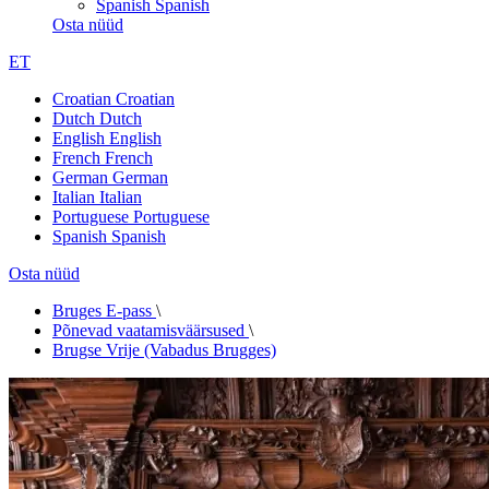
Spanish
Spanish
Osta nüüd
ET
Croatian
Croatian
Dutch
Dutch
English
English
French
French
German
German
Italian
Italian
Portuguese
Portuguese
Spanish
Spanish
Osta nüüd
Bruges E-pass
\
Põnevad vaatamisväärsused
\
Brugse Vrije (Vabadus Brugges)