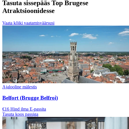
Tasuta sissepääs Top Brugese
Atraktsioonidesse
Vaata kõiki vaatamisväärsusi
Ajalooline mälestis
Belfort (Brugge Belfroi)
€16 Hind ilma E-passita
Tasuta koos passiga