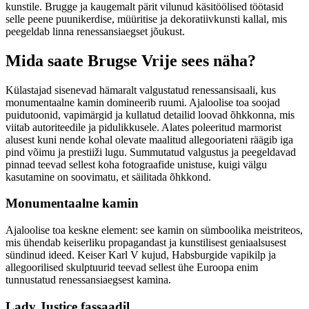
kunstile. Brugge ja kaugemalt pärit vilunud käsitöölised töötasid
selle peene puunikerdise, müüritise ja dekoratiivkunsti kallal, mis
peegeldab linna renessansiaegset jõukust.
Mida saate Brugse Vrije sees näha?
Külastajad sisenevad hämaralt valgustatud renessansisaali, kus
monumentaalne kamin domineerib ruumi. Ajaloolise toa soojad
puidutoonid, vapimärgid ja kullatud detailid loovad õhkkonna, mis
viitab autoriteedile ja pidulikkusele. Alates poleeritud marmorist
alusest kuni nende kohal olevate maalitud allegooriateni räägib iga
pind võimu ja prestiiži lugu. Summutatud valgustus ja peegeldavad
pinnad teevad sellest koha fotograafide unistuse, kuigi välgu
kasutamine on soovimatu, et säilitada õhkkond.
Monumentaalne kamin
Ajaloolise toa keskne element: see kamin on sümboolika meistriteos,
mis ühendab keiserliku propagandast ja kunstilisest geniaalsusest
sündinud ideed. Keiser Karl V kujud, Habsburgide vapikilp ja
allegoorilised skulptuurid teevad sellest ühe Euroopa enim
tunnustatud renessansiaegsest kamina.
Lady Justice fassaadil