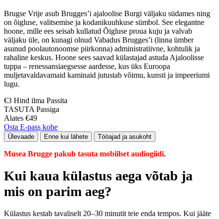
Brugse Vrije asub Brugges’i ajaloolise Burgi väljaku südames ning
on õigluse, valitsemise ja kodanikuuhkuse sümbol. See elegantne
hoone, mille ees seisab kullatud Õigluse proua kuju ja valvab
väljaku üle, on kunagi olnud Vabadus Brugges’i (linna ümber
asunud poolautonoomse piirkonna) administratiivne, kohtulik ja
rahaline keskus. Hoone sees saavad külastajad astuda Ajaloolisse
tuppa – renessansiaegsesse aardesse, kus üks Euroopa
muljetavaldavamaid kaminaid jutustab võimu, kunsti ja impeeriumi
lugu.
€3 Hind ilma Passita
TASUTA Passiga
Alates €49
Osta E-pass kohe
Ülevaade
Enne kui lähete
Tööajad ja asukoht
Musea Brugge pakub tasuta mobiilset audiogiidi.
Kui kaua külastus aega võtab ja
mis on parim aeg?
Külastus kestab tavaliselt 20–30 minutit teie enda tempos. Kui jääte