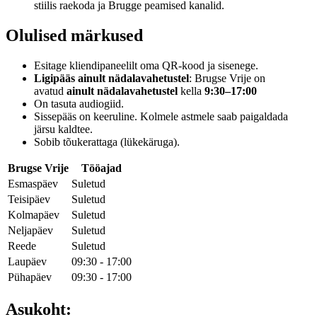
stiilis raekoda ja Brugge peamised kanalid.
Olulised märkused
Esitage kliendipaneelilt oma QR-kood ja sisenege.
Ligipääs ainult nädalavahetustel
: Brugse Vrije on
avatud
ainult nädalavahetustel
kella
9:30–17:00
On tasuta audiogiid.
Sissepääs on keeruline. Kolmele astmele saab paigaldada
järsu kaldtee.
Sobib tõukerattaga (lükekäruga).
Brugse Vrije
Tööajad
Esmaspäev
Suletud
Teisipäev
Suletud
Kolmapäev
Suletud
Neljapäev
Suletud
Reede
Suletud
Laupäev
09:30 - 17:00
Pühapäev
09:30 - 17:00
Asukoht: