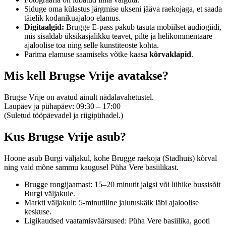
Siduge oma külastus järgmise ukseni jääva raekojaga, et saada
täielik kodanikuajaloo elamus.
Digitaalgid:
Brugge E-pass pakub tasuta mobiilset audiogiidi,
mis sisaldab üksikasjalikku teavet, pilte ja helikommentaare
ajaloolise toa ning selle kunstiteoste kohta.
Parima elamuse saamiseks võtke kaasa
kõrvaklapid
.
Mis kell Brugse Vrije avatakse?
Brugse Vrije on avatud ainult nädalavahetustel.
Laupäev ja pühapäev: 09:30 – 17:00
(Suletud tööpäevadel ja riigipühadel.)
Kus Brugse Vrije asub?
Hoone asub Burgi väljakul, kohe Brugge raekoja (Stadhuis) kõrval
ning vaid mõne sammu kaugusel Püha Vere basiilikast.
Brugge rongijaamast: 15–20 minutit jalgsi või lühike bussisõit
Burgi väljakule.
Markti väljakult: 5-minutiline jalutuskäik läbi ajaloolise
keskuse.
Ligikaudsed vaatamisväärsused: Püha Vere basiilika, gooti