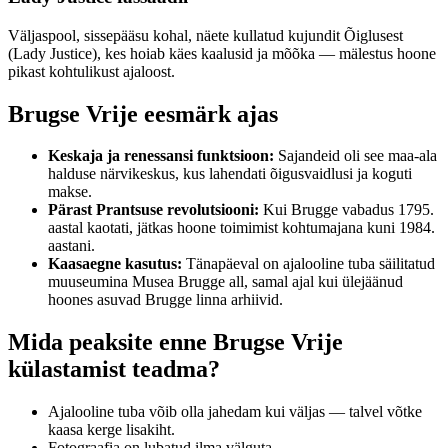
Väljaspool, sissepääsu kohal, näete kullatud kujundit Õiglusest
(Lady Justice), kes hoiab käes kaalusid ja mõõka — mälestus hoone
pikast kohtulikust ajaloost.
Brugse Vrije eesmärk ajas
Keskaja ja renessansi funktsioon:
Sajandeid oli see maa-ala
halduse närvikeskus, kus lahendati õigusvaidlusi ja koguti
makse.
Pärast Prantsuse revolutsiooni:
Kui Brugge vabadus 1795.
aastal kaotati, jätkas hoone toimimist kohtumajana kuni 1984.
aastani.
Kaasaegne kasutus:
Tänapäeval on ajalooline tuba säilitatud
muuseumina Musea Brugge all, samal ajal kui ülejäänud
hoones asuvad Brugge linna arhiivid.
Mida peaksite enne Brugse Vrije
külastamist teadma?
Ajalooline tuba võib olla jahedam kui väljas — talvel võtke
kaasa kerge lisakiht.
Fotograafia on lubatud ilma välguta.