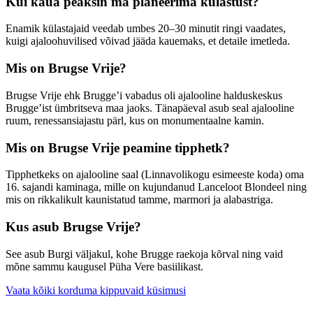
Kui kaua peaksin ma planeerima külastust?
Enamik külastajaid veedab umbes 20–30 minutit ringi vaadates,
kuigi ajaloohuvilised võivad jääda kauemaks, et detaile imetleda.
Mis on Brugse Vrije?
Brugse Vrije ehk Brugge’i vabadus oli ajalooline halduskeskus
Brugge’ist ümbritseva maa jaoks. Tänapäeval asub seal ajalooline
ruum, renessansiajastu pärl, kus on monumentaalne kamin.
Mis on Brugse Vrije peamine tipphetk?
Tipphetkeks on ajalooline saal (Linnavolikogu esimeeste koda) oma
16. sajandi kaminaga, mille on kujundanud Lanceloot Blondeel ning
mis on rikkalikult kaunistatud tamme, marmori ja alabastriga.
Kus asub Brugse Vrije?
See asub Burgi väljakul, kohe Brugge raekoja kõrval ning vaid
mõne sammu kaugusel Püha Vere basiilikast.
Vaata kõiki korduma kippuvaid küsimusi