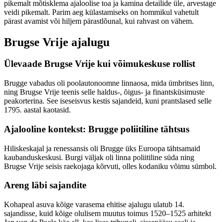
pikemalt mõtisklema ajaloolise toa ja kamina detailide üle, arvestage
veidi pikemalt. Parim aeg külastamiseks on hommikul vahetult
pärast avamist või hiljem pärastlõunal, kui rahvast on vähem.
Brugse Vrije ajalugu
Ülevaade Brugse Vrije kui võimukeskuse rollist
Brugge vabadus oli poolautonoomne linnaosa, mida ümbritses linn,
ning Brugse Vrije teenis selle haldus-, õigus- ja finantsküsimuste
peakorterina. See iseseisvus kestis sajandeid, kuni prantslased selle
1795. aastal kaotasid.
Ajalooline kontekst:
Brugge poliitiline tähtsus
Hiliskeskajal ja renessansis oli Brugge üks Euroopa tähtsamaid
kaubanduskeskusi. Burgi väljak oli linna poliitiline süda ning
Brugse Vrije seisis raekojaga kõrvuti, olles kodaniku võimu sümbol.
Areng läbi sajandite
Kohapeal asuva kõige varasema ehitise ajalugu ulatub 14.
sajandisse, kuid kõige olulisem muutus toimus 1520–1525 arhitekt