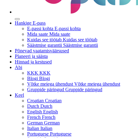
Hankige E-pass
E-passi kohta
E-passi kohta
Mida saate
Mida saate
Kuidas see töötab
Kuidas see töötab
Säästmise garantii
Säästmise garantii
Põnevad vaatamisväärsused
Planeeri ja säästa
Hinnad ja kestused
Abi
KKK
KKK
Blogi
Blogi
Võtke meiega ühendust
Võtke meiega ühendust
Gruppide päringud
Gruppide päringud
Keel
Croatian
Croatian
Dutch
Dutch
English
English
French
French
German
German
Italian
Italian
Portuguese
Portuguese