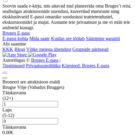
Soovin saada e-kirju, mis aitavad mul planeerida oma Bruges’i reisi,
sealhulgas atraktsioonide uuendusi, kureeritud marsruute ning
eksklusiivseid E-passi omanike soodustusi teatrietendustel,
ekskursioonidel ja mujal. Austame teie privaatsust ja me ei müü teie
andmeid kunagi.
Bruges E-pass
E-passi kohta
Mida saate
Kuidas see töötab
Säästmise garantii
Abi saamine
KKK
Blogi
Võtke meiega ühendust
Gruppide päringud
Autoriõigus ©
Bruges E-pass
|
Tingimused
Privaatsuspoliitika
Küpsised: Bruges E-pass
Broneeri see atraktsioon eraldi
Brugse Vrije (Vabadus Brugges)
Täiskasvanu
(12+)
Laps
(5-12)
Täiskasvanu
0.00€