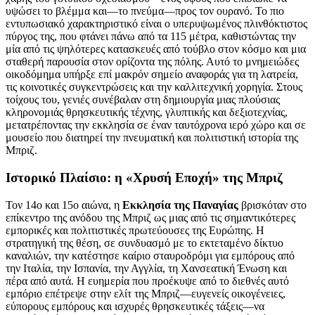
υψώσει το βλέμμα και—το πνεύμα—προς τον ουρανό. Το πιο
εντυπωσιακό χαρακτηριστικό είναι ο υπερυψωμένος πλινθόκτιστος
πύργος της, που φτάνει πάνω από τα 115 μέτρα, καθιστώντας την
μία από τις ψηλότερες κατασκευές από τούβλο στον κόσμο και μια
σταθερή παρουσία στον ορίζοντα της πόλης. Αυτό το μνημειώδες
οικοδόμημα υπήρξε επί μακρόν σημείο αναφοράς για τη λατρεία,
τις κοινοτικές συγκεντρώσεις και την καλλιτεχνική χορηγία. Στους
τοίχους του, γενιές συνέβαλαν στη δημιουργία μιας πλούσιας
κληρονομιάς θρησκευτικής τέχνης, γλυπτικής και δεξιοτεχνίας,
μετατρέποντας την εκκλησία σε έναν ταυτόχρονα ιερό χώρο και σε
μουσείο που διατηρεί την πνευματική και πολιτιστική ιστορία της
Μπριζ.
Ιστορικό Πλαίσιο: η «Χρυσή Εποχή» της Μπριζ
Τον 14ο και 15ο αιώνα, η
Εκκλησία της Παναγίας
βρισκόταν στο
επίκεντρο της ανόδου της Μπριζ ως μιας από τις σημαντικότερες
εμπορικές και πολιτιστικές πρωτεύουσες της Ευρώπης. Η
στρατηγική της θέση, σε συνδυασμό με το εκτεταμένο δίκτυο
καναλιών, την κατέστησε καίριο σταυροδρόμι για εμπόρους από
την Ιταλία, την Ισπανία, την Αγγλία, τη Χανσεατική Ένωση και
πέρα από αυτά. Η ευημερία που προέκυψε από το διεθνές αυτό
εμπόριο επέτρεψε στην ελίτ της Μπριζ—ευγενείς οικογένειες,
εύπορους εμπόρους και ισχυρές θρησκευτικές τάξεις—να