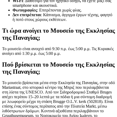
Wi-Fi
: Διαθέσιμο για τον ηχητικό οδηγό
,
να έχετε μαζί σας
smartphone και ακουστικά.
Φωτογραφίες
: Επιτρέπονται χωρίς φλας.
Δεν επιτρέπεται
: Κάπνισμα, άγγιγμα έργων τέχνης, φαγητό
ή ποτό στους χώρους εκθέσεων.
Τι ώρα ανοίγει το Μουσείο της Εκκλησίας
της Παναγίας;
Το μουσείο είναι ανοιχτό από 9:30 π.μ. έως 5:00 μ.μ. Τις Κυριακές
ανοίγει από 1:30 μ.μ. έως 5:00 μ.μ.
Πού βρίσκεται το Μουσείο της Εκκλησίας
της Παναγίας;
Το μουσείο βρίσκεται μέσα στην Εκκλησία της Παναγίας, στην οδό
Mariastraat, στο ιστορικό κέντρο της Μπριζ που περιλαμβάνεται
στη λίστα της UNESCO. Από τον Σιδηροδρομικό Σταθμό Bruges
απέχει περίπου 15–20 λεπτά με τα πόδια ή μια σύντομη διαδρομή
με λεωφορείο μέχρι τη στάση Brugge O.L.V. kerk (502818). Είναι
επίσης ένας σύντομος περίπατος από την Πλατεία Markt, μέσω
λιθόστρωτων δρόμων. Κοντινά αξιοθέατα περιλαμβάνουν το
Gruuthusemuseum, το Νοσοκομείο του Αγίου Ιωάννη, το