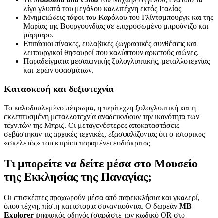
λίγα γλυπτά του μεγάλου καλλιτέχνη εκτός Ιταλίας.
Μνημειώδεις τάφοι του Καρόλου του Γλίντσμπουργκ και της
Μαρίας της Βουργουνδίας σε επιχρυσωμένο μπρούντζο και
μάρμαρο.
Επιτάφιοι πίνακες, ευλαβικές ζωγραφικές συνθέσεις και
λειτουργικοί θησαυροί που καλύπτουν αρκετούς αιώνες.
Παραδείγματα μεσαιωνικής ξυλογλυπτικής, μεταλλοτεχνίας
και ιερών υφασμάτων.
Κατασκευή και δεξιοτεχνία
Το καλοδουλεμένο πέτρωμα, η περίτεχνη ξυλογλυπτική και η
εκλεπτυσμένη μεταλλοτεχνία αναδεικνύουν την ικανότητα των
τεχνιτών της Μπριζ. Οι μεταγενέστερες αποκαταστάσεις
σεβάστηκαν τις αρχικές τεχνικές, εξασφαλίζοντας ότι ο ιστορικός
«σκελετός» του κτιρίου παραμένει ευδιάκριτος.
Τι μπορείτε να δείτε μέσα στο Μουσείο
της Εκκλησίας της Παναγίας;
Οι επισκέπτες προχωρούν μέσα από παρεκκλήσια και γκαλερί,
όπου τέχνη, πίστη και ιστορία συναντιούνται. Ο δωρεάν
MB
Explorer
ψηφιακός οδηγός (σαρώστε τον κωδικό QR στο