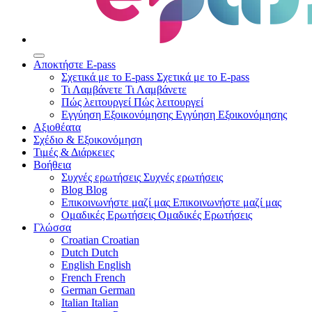
Αποκτήστε E-pass
Σχετικά με το E-pass
Σχετικά με το E-pass
Τι Λαμβάνετε
Τι Λαμβάνετε
Πώς λειτουργεί
Πώς λειτουργεί
Εγγύηση Εξοικονόμησης
Εγγύηση Εξοικονόμησης
Αξιοθέατα
Σχέδιο & Εξοικονόμηση
Τιμές & Διάρκειες
Βοήθεια
Συχνές ερωτήσεις
Συχνές ερωτήσεις
Blog
Blog
Επικοινωνήστε μαζί μας
Επικοινωνήστε μαζί μας
Ομαδικές Ερωτήσεις
Ομαδικές Ερωτήσεις
Γλώσσα
Croatian
Croatian
Dutch
Dutch
English
English
French
French
German
German
Italian
Italian