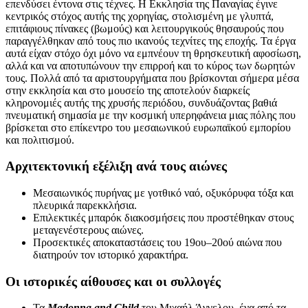
επενδύσει έντονα στις τέχνες. Η Εκκλησία της Παναγίας έγινε
κεντρικός στόχος αυτής της χορηγίας, στολισμένη με γλυπτά,
επιτάφιους πίνακες (βωμούς) και λειτουργικούς θησαυρούς που
παραγγέλθηκαν από τους πιο ικανούς τεχνίτες της εποχής. Τα έργα
αυτά είχαν στόχο όχι μόνο να εμπνέουν τη θρησκευτική αφοσίωση,
αλλά και να αποτυπώνουν την επιρροή και το κύρος των δωρητών
τους. Πολλά από τα αριστουργήματα που βρίσκονται σήμερα μέσα
στην εκκλησία και στο μουσείο της αποτελούν διαρκείς
κληρονομιές αυτής της χρυσής περιόδου, συνδυάζοντας βαθιά
πνευματική σημασία με την κοσμική υπερηφάνεια μιας πόλης που
βρίσκεται στο επίκεντρο του μεσαιωνικού ευρωπαϊκού εμπορίου
και πολιτισμού.
Αρχιτεκτονική εξέλιξη ανά τους αιώνες
Μεσαιωνικός πυρήνας με γοτθικό ναό, οξυκόρυφα τόξα και
πλευρικά παρεκκλήσια.
Επιλεκτικές μπαρόκ διακοσμήσεις που προστέθηκαν στους
μεταγενέστερους αιώνες.
Προσεκτικές αποκαταστάσεις του 19ου–20ού αιώνα που
διατηρούν τον ιστορικό χαρακτήρα.
Οι ιστορικές αίθουσες και οι συλλογές
Τα
Madonna and Child
του Μιχαήλ Άγγελου, ένα από τα