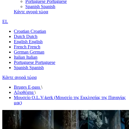
Portuguese
Portuguese
Spanish
Spanish
Κάντε αγορά τώρα
EL
Croatian
Croatian
Dutch
Dutch
English
English
French
French
German
German
Italian
Italian
Portuguese
Portuguese
Spanish
Spanish
Κάντε αγορά τώρα
Bruges E-pass
\
Αξιοθέατα
\
Μουσείο O.L.V-kerk (Μουσείο της Εκκλησίας της Παναγίας
μας)