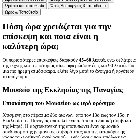
Ωράριο και τοποθεσία
Ώρες Λειτουργίας & Τοποθεσία
Ώρες & Τοποθεσία
Πόση ώρα χρειάζεται για την
επίσκεψη και ποια είναι η
καλύτερη ώρα;
Οι περισσότερες επισκέψεις διαρκούν
45–60 λεπτά
, ενώ οι λάτρεις
της τέχνης και της ιστορίας ίσως αφιερώσουν έως και 90 λεπτά. Για
μια πιο ήρεμη ατμόσφαιρα, ελάτε λίγο μετά το άνοιγμα ή αργότερα
το απόγευμα.
Μουσείο της Εκκλησίας της Παναγίας
Επισκόπηση του Μουσείου ως ιερό ορόσημο
Χτισμένη στο πέρασμα δύο αιώνων, από τον 13ο έως τον 15ο, η
Εκκλησία της Παναγίας αποτελεί ένα από τα πιο διαρκή σύμβολα
της Μπριζ. Η αρχιτεκτονική της αποτυπώνει έναν αρμονικό
συνδυασμό της ρωμανικής στιβαρότητας και της κατακόρυφης
χάρης του γοτθικού σχεδιασμού—ενός ύφους που επιδίωκε να