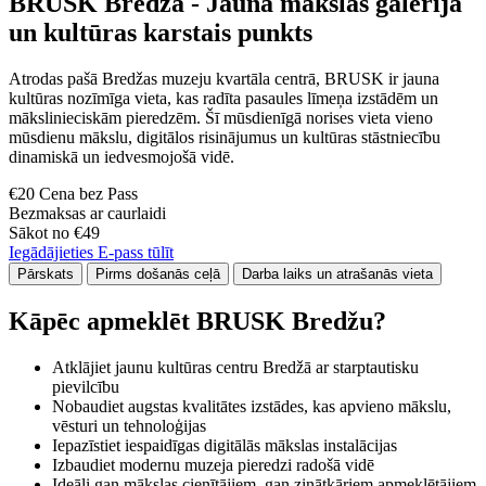
BRUSK Bredžā - Jauna mākslas galerija
un kultūras karstais punkts
Atrodas pašā Bredžas muzeju kvartāla centrā, BRUSK ir jauna
kultūras nozīmīga vieta, kas radīta pasaules līmeņa izstādēm un
mākslinieciskām pieredzēm. Šī mūsdienīgā norises vieta vieno
mūsdienu mākslu, digitālos risinājumus un kultūras stāstniecību
dinamiskā un iedvesmojošā vidē.
€20 Cena bez Pass
Bezmaksas ar caurlaidi
Sākot no €49
Iegādājieties E-pass tūlīt
Pārskats
Pirms došanās ceļā
Darba laiks un atrašanās vieta
Kāpēc apmeklēt BRUSK Bredžu?
Atklājiet jaunu kultūras centru Bredžā ar starptautisku
pievilcību
Nobaudiet augstas kvalitātes izstādes, kas apvieno mākslu,
vēsturi un tehnoloģijas
Iepazīstiet iespaidīgas digitālās mākslas instalācijas
Izbaudiet modernu muzeja pieredzi radošā vidē
Ideāli gan mākslas cienītājiem, gan zinātkāriem apmeklētājiem