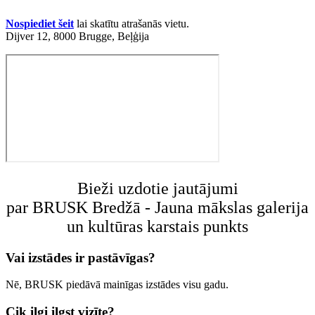
Nospiediet šeit
lai skatītu atrašanās vietu.
Dijver 12, 8000 Brugge, Beļģija
Bieži uzdotie jautājumi
par BRUSK Bredžā - Jauna mākslas galerija
un kultūras karstais punkts
Vai izstādes ir pastāvīgas?
Nē, BRUSK piedāvā mainīgas izstādes visu gadu.
Cik ilgi ilgst vizīte?