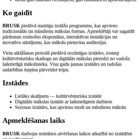
Ko gaidīt
BRUSK
piedāvā mainīgu izstāžu programmu, kas apvieno
tradicionālās un mūsdienu mākslas formas. Apmeklētāji var sagaidīt
pārdomas rosinošus eksponātus, interaktīvas instalācijas un
inovatīvu stāstījumu, kas mākslu pietuvina auditorijai.
Vieta atklāšanas periodā piedāvā nozīmīgas izstādes, tostarp
kultūrvēsturisku skatlogu un digitālās mākslas pieredzi no vadoša
laikmetīgā mākslinieka. Visu gadu jaunas izstādes un radošas
sadarbības turpina pārveidot telpu.
Izstādes
Lielāks skatījums — kultūrvēsturiska izstāde
Digitālās mākslas izstāde ar laikmetīgiem darbiem
Sezonas izstādes, kas apvieno modi un mūsdienu mākslu
Apmeklēšanas laiks
BRUSK
darbojas noteiktos atvēršanas laikos atkarībā no izstādēm