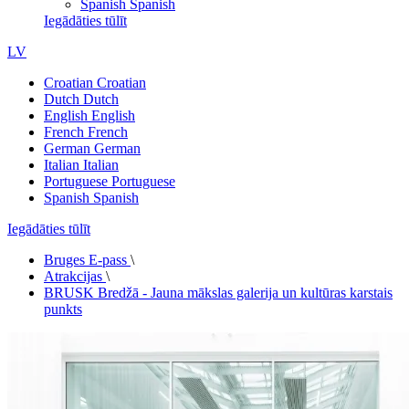
Spanish
Spanish
Iegādāties tūlīt
LV
Croatian
Croatian
Dutch
Dutch
English
English
French
French
German
German
Italian
Italian
Portuguese
Portuguese
Spanish
Spanish
Iegādāties tūlīt
Bruges E-pass
\
Atrakcijas
\
BRUSK Bredžā - Jauna mākslas galerija un kultūras karstais
punkts