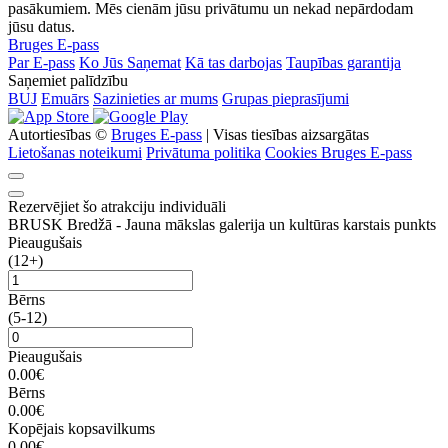
pasākumiem. Mēs cienām jūsu privātumu un nekad nepārdodam
jūsu datus.
Bruges E-pass
Par E-pass
Ko Jūs Saņemat
Kā tas darbojas
Taupības garantija
Saņemiet palīdzību
BUJ
Emuārs
Sazinieties ar mums
Grupas pieprasījumi
Autortiesības ©
Bruges E-pass
| Visas tiesības aizsargātas
Lietošanas noteikumi
Privātuma politika
Cookies Bruges E-pass
Rezervējiet šo atrakciju individuāli
BRUSK Bredžā - Jauna mākslas galerija un kultūras karstais punkts
Pieaugušais
(12+)
Bērns
(5-12)
Pieaugušais
0.00€
Bērns
0.00€
Kopējais kopsavilkums
0.00€