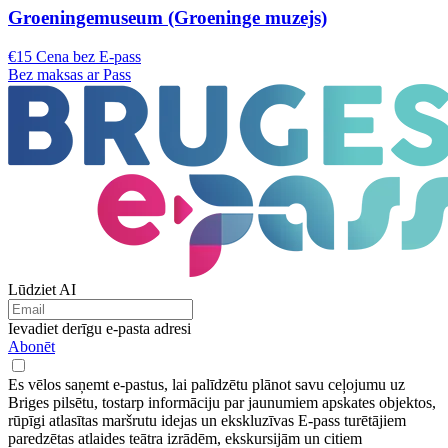
Groeningemuseum (Groeninge muzejs)
€15 Cena bez E-pass
Bez maksas ar Pass
Lūdziet AI
Ievadiet derīgu e-pasta adresi
Abonēt
Es vēlos saņemt e-pastus, lai palīdzētu plānot savu ceļojumu uz
Briges pilsētu, tostarp informāciju par jaunumiem apskates objektos,
rūpīgi atlasītas maršrutu idejas un ekskluzīvas E-pass turētājiem
paredzētas atlaides teātra izrādēm, ekskursijām un citiem