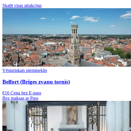
Skatīt visas atrakcijas
Vēsturiskais piemineklis
Belfort (Briges zvanu tornis)
€16 Cena bez E-pass
Bez maksas ar Pass