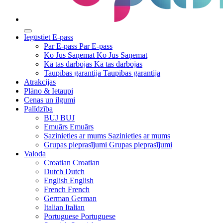
Iegūstiet E-pass
Par E-pass
Par E-pass
Ko Jūs Saņemat
Ko Jūs Saņemat
Kā tas darbojas
Kā tas darbojas
Taupības garantija
Taupības garantija
Atrakcijas
Plāno & Ietaupi
Cenas un ilgumi
Palīdzība
BUJ
BUJ
Emuārs
Emuārs
Sazinieties ar mums
Sazinieties ar mums
Grupas pieprasījumi
Grupas pieprasījumi
Valoda
Croatian
Croatian
Dutch
Dutch
English
English
French
French
German
German
Italian
Italian
Portuguese
Portuguese