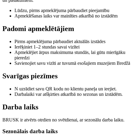
un pasākumiem.
Lūdzu, pirms apmeklējuma pārbaudiet pieejamību
Apmeklēšanas laiks var mainīties atkarībā no izstādēm
Padomi apmeklētājiem
Pirms apmeklējuma pārbaudiet aktuālās izstādes
Ierēķiniet 1–2 stundas savai vizītei
Apmeklējiet ārpus maksimuma stundās, lai gūtu mierīgāku
pieredzi
Savienojiet savu vizīti ar tuvumā esošajiem muzejiem Bredžā
Svarīgas piezīmes
N uzrādiet savu QR kodu no klientu paneļa un ieejiet.
Darbalaiki var atšķirties atkarībā no sezonas un izstādēm.
Darba laiks
BRUSK ir atvērts otrdien no svētdienai, ar sezonālu darba laiku.
Sezonālais darba laiks