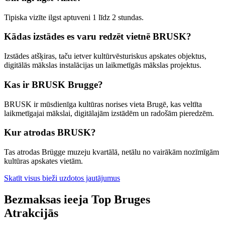
Tipiska vizīte ilgst aptuveni 1 līdz 2 stundas.
Kādas izstādes es varu redzēt vietnē BRUSK?
Izstādes atšķiras, taču ietver kultūrvēsturiskus apskates objektus,
digitālās mākslas instalācijas un laikmetīgās mākslas projektus.
Kas ir BRUSK Brugge?
BRUSK ir mūsdienīga kultūras norises vieta Brugē, kas veltīta
laikmetīgajai mākslai, digitālajām izstādēm un radošām pieredzēm.
Kur atrodas BRUSK?
Tas atrodas Brügge muzeju kvartālā, netālu no vairākām nozīmīgām
kultūras apskates vietām.
Skatīt visus bieži uzdotos jautājumus
Bezmaksas ieeja Top Bruges
Atrakcijās